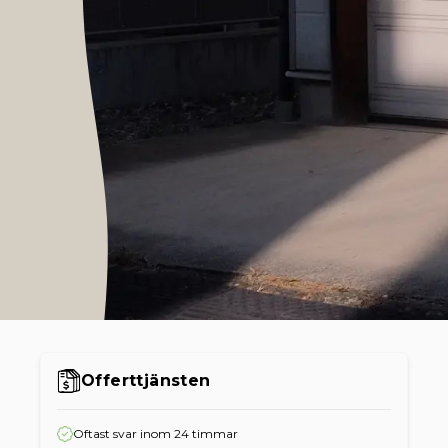
Offerttjänsten
Oftast svar inom 24 timmar