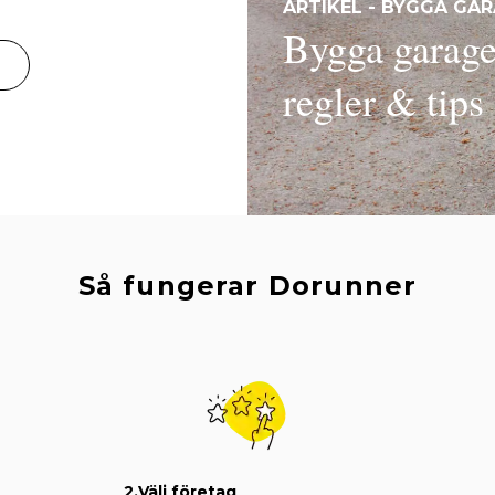
ARTIKEL - BYGGA GA
Bygga garage 
regler & tips
Så fungerar Dorunner
2.
Välj företag