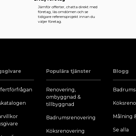
Jämför offerter, chatta direkt med
företag, läs omdömen och se
tidigare referensprojekt innan du
väljer företag.
gsgivare
Populära tjänster
Blogg
fertförfrågan
Renovering,
Badrums
ombyggnad &
skatalogen
Köksreno
tillbyggnad
villkor
Målning &
Badrumsrenovering
sgivare
Se alla
Köksrenovering