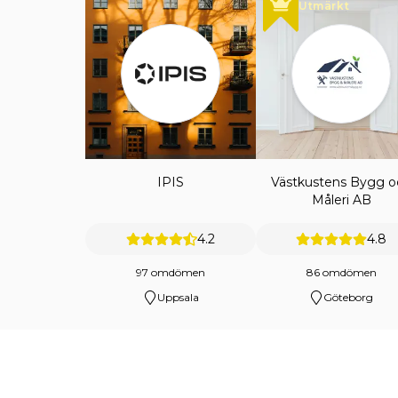
Utmärkt
IPIS
Västkustens Bygg o
Måleri AB
4.2
4.8
97 omdömen
86 omdömen
Uppsala
Göteborg