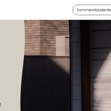
Sommarerbjudande -
i
l