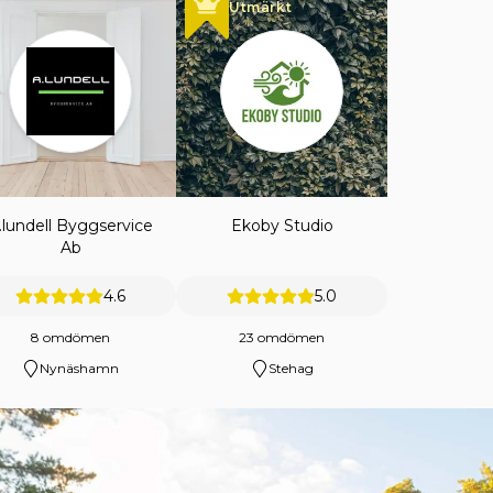
Utmärkt
.lundell Byggservice
Ekoby Studio
Ab
4.6
5.0
8 omdömen
23 omdömen
Nynäshamn
Stehag