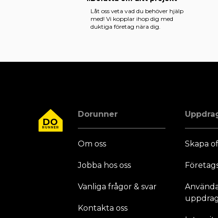
Låt oss veta vad du behöver hjälp
med! Vi kopplar ihop dig med
duktiga företag nära dig.
Dorunner
Uppdra
DO
RUNNER
Om oss
Skapa of
Jobba hos oss
Företag
Vanliga frågor & svar
Användar
uppdrag
Kontakta oss