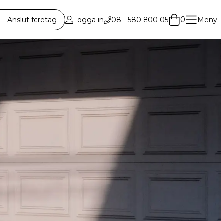
0
 Anslut företag
Logga in
08 - 580 800 05
Meny