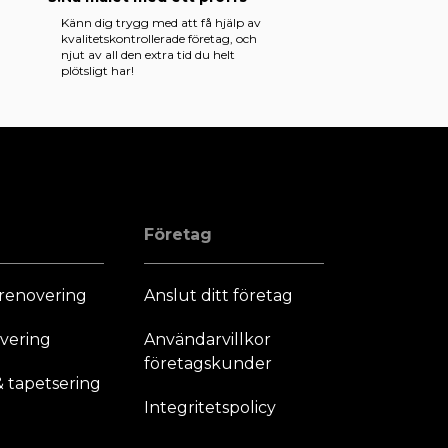
Känn dig trygg med att få hjälp av
kvalitetskontrollerade företag, och
njut av all den extra tid du helt
plötsligt har!
Företag
renovering
Anslut ditt företag
vering
Användarvillkor
företagskunder
 tapetsering
Integritetspolicy