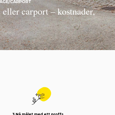
RAGE/CARPORT
eller carport – kostnader,
3.
Nå målet med ett proffs