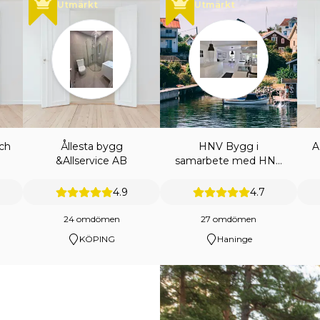
Utmärkt
Utmärkt
ch
Ållesta bygg
HNV Bygg i
A
&Allservice AB
samarbete med HNV
ENTREPRENAD AB
4.9
4.7
24 omdömen
27 omdömen
KÖPING
Haninge