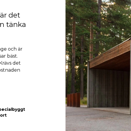
 är det
an tänka
age och är
ar bäst.
Krävs det
ostnaden
specialbyggt
ort