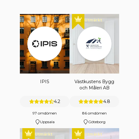
Utmärkt
IPIS
Västkustens Bygg
och Måleri AB
4.2
4.8
97 omdömen
86 omdömen
Uppsala
Göteborg
Utmärkt
Utmärkt