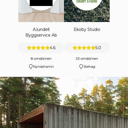
A.lundell
Ekoby Studio
Byggservice Ab
4.6
5.0
8 omdömen
23 omdömen
Nynäshamn
Stehag