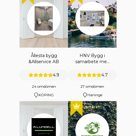
Ållesta bygg
HNV Bygg i
&Allservice AB
samarbete med
HNV
ENTREPRENAD
4.9
4.7
AB
24 omdömen
27 omdömen
KÖPING
Haninge
Utmärkt