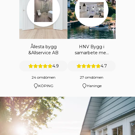
Ållesta bygg
HNV Bygg i
&Allservice AB
samarbete med
HNV
ENTREPRENAD
4.9
4.7
AB
24 omdömen
27 omdömen
KÖPING
Haninge