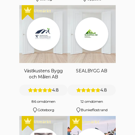
Utmärkt
Västkustens Bygg
SEALBYGG AB
och Måleri AB
4.8
4.8
86 omdömen
12 omdömen
Göteborg
Bunkeflostrand
Utmärkt
Utmärkt