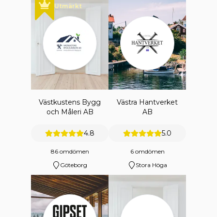
Utmärkt
Västkustens Bygg
Västra Hantverket
och Måleri AB
AB
4.8
5.0
86 omdömen
6 omdömen
Göteborg
Stora Höga