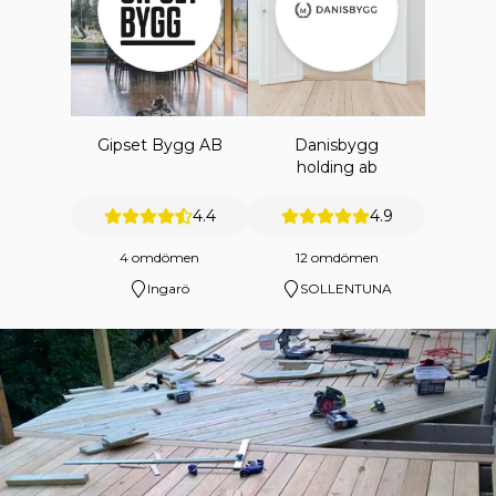
Gipset Bygg AB
Danisbygg
holding ab
4.4
4.9
4 omdömen
12 omdömen
Ingarö
SOLLENTUNA