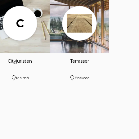
C
Cityjuristen
Terrasser
Malmö
Enskede