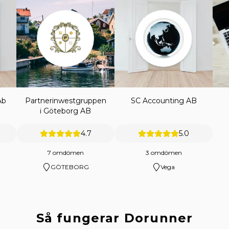
Ab
Partnerinwestgruppen
SC Accounting AB
i Göteborg AB
4.7
5.0
7 omdömen
3 omdömen
GÖTEBORG
Vega
Så fungerar Dorunner