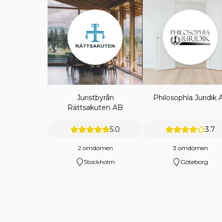
Juristbyrån
Philosophìa Juridik 
Rättsakuten AB
5.0
3.7
2 omdömen
3 omdömen
Stockholm
Göteborg