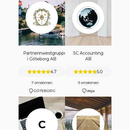
Partnerinwestgruppen
SC Accounting
i Göteborg AB
AB
4.7
5.0
7 omdömen
3 omdömen
GÖTEBORG
Vega
C