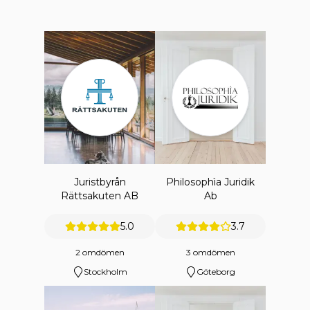
Juristbyrån
Philosophìa Juridik
Rättsakuten AB
Ab
5.0
3.7
2 omdömen
3 omdömen
Stockholm
Göteborg