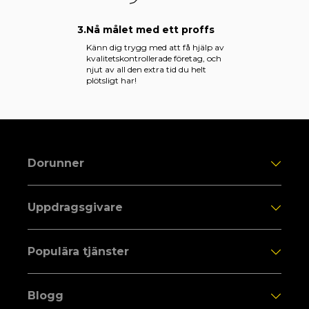
3.
Nå målet med ett proffs
Känn dig trygg med att få hjälp av
kvalitetskontrollerade företag, och
njut av all den extra tid du helt
plötsligt har!
Dorunner
Uppdragsgivare
Populära tjänster
Blogg