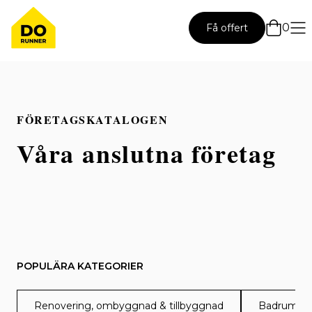
0
Få offert
FÖRETAGSKATALOGEN
Våra anslutna företag
POPULÄRA KATEGORIER
Renovering, ombyggnad & tillbyggnad
Badrumsre