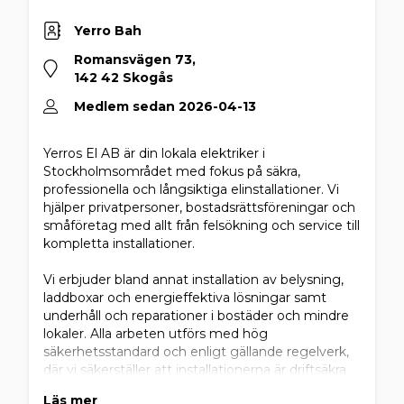
Yerro Bah
Romansvägen 73,
142 42 Skogås
Medlem sedan 2026-04-13
Yerros El AB är din lokala elektriker i
Stockholmsområdet med fokus på säkra,
professionella och långsiktiga elinstallationer. Vi
hjälper privatpersoner, bostadsrättsföreningar och
småföretag med allt från felsökning och service till
kompletta installationer.
Vi erbjuder bland annat installation av belysning,
laddboxar och energieffektiva lösningar samt
underhåll och reparationer i bostäder och mindre
lokaler. Alla arbeten utförs med hög
säkerhetsstandard och enligt gällande regelverk,
där vi säkerställer att installationerna är driftsäkra
och korrekt utförda från början.
Läs mer