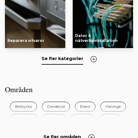
Dator &
Reparera vitvaror
nätverksinstallation
Se fler kategorier
Områden
Botkyrka
Danderyd
Ekerö
Haninge
Huddinge
Järfälla
Lidingö
Nacka
Norrtälje
Nykvarn
Nynäshamn
Salem
Se fler områden