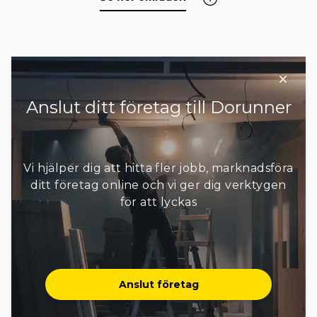
Sigtuna
Sollentuna
Solna
Stockholm
Sundbyberg
Södertälje
Tyresö
Täby
Upplands Väsby
+ 6 områden
Anslut ditt företag till Dorunner
Vi hjälper dig att hitta fler jobb, marknadsföra
ditt företag online och vi ger dig verktygen
för att lyckas
Anslut företag