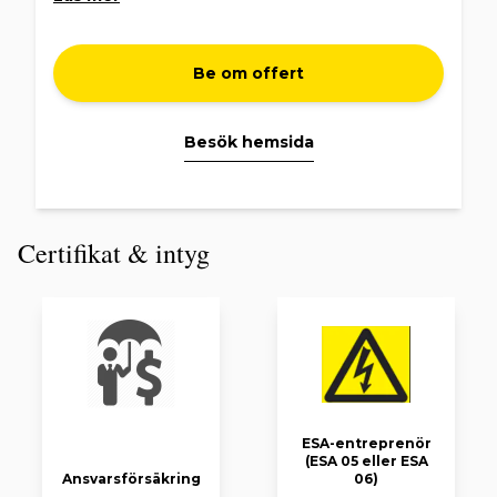
Vi arbetar strukturerat genom hela processen –
från planering till färdig installation – med tydlig
kommunikation, noggrant utförande och lösningar
Be om offert
som håller över tid. Du som kund ska känna dig
trygg i varje steg.
Besök hemsida
Vi lämnar garanti på utfört arbete och innehar
ansvarsförsäkring.
Certifikat & intyg
ESA-entreprenör
(ESA 05 eller ESA
Ansvarsförsäkring
06)