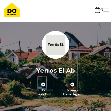
0
Yerros El Ab
F-
Moms-
skatt
berättigad