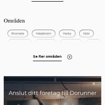
Områden
Bromölla
Hässleholm
Hörby
Höör
Kristianstad
Mariestad
Olofström
Osby
Simrishamn
Sjöbo
Sölvesborg
Se fler områden
Tomelilla
Östra Göinge
Anslut ditt företag till Dorunner