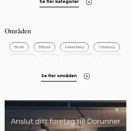
Se fler kategorier
Områden
Borås
Båstad
Falkenberg
Göteborg
Halmstad
Hylte
Kungsbacka
Kungälv
Laholm
Lomma
Lund
Malmö
Se fler områden
Varberg
Anslut ditt företag till Dorunner