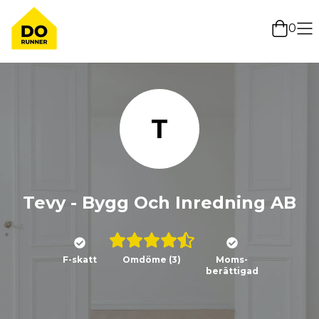
0
T
Tevy - Bygg Och Inredning AB
F-skatt
Omdöme
(3)
Moms-
berättigad