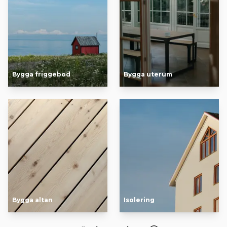
Bygga friggebod
Bygga uterum
Bygga altan
Isolering