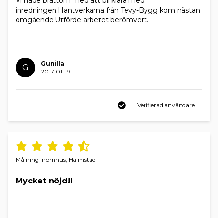
Vi hade bråttom med att bil klara med
inredningen.Hantverkarna från Tevy-Bygg kom nästan
omgående.Utförde arbetet berömvert.
Gunilla
G
2017-01-19
Verifierad användare
Målning inomhus, Halmstad
Mycket nöjd!!