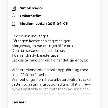
Simon Radoi
Oskarström
Medlem sedan 2011-04-05
Lev en sekund i taget.
Gårdagen kommer aldrig mer igen.
Morgondagen har du inget löfte om.
Den här sekunden är allt du har.
Tiden är din dyrbaraste gåva.
​Låt oss ta hand om din tid när det gäller bygg.
Vi är ett ekonomiskt stabilt byggföretag med
snart 12 års erfarenhet.
Vi är behöriga inom heta arbeten, våtrum, säker
vatten och ställningsbyggnad upp till 9 m. Tevy
byggs anställda är ett glatt team av unga och
äldre byggare, noggranna, duktiga och kunniga.
Läs mer
Vi utför både små som stora entreprenader såsom