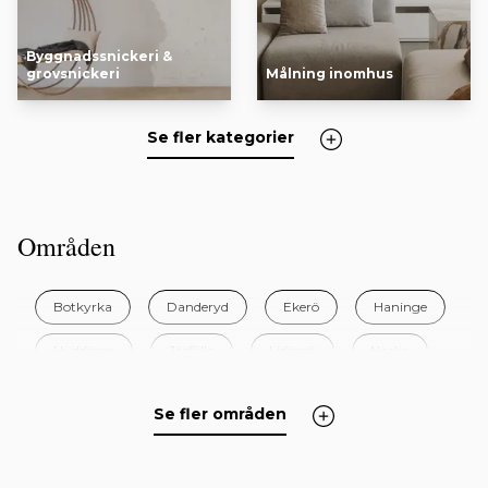
Byggnadssnickeri &
grovsnickeri
Målning inomhus
Se fler kategorier
Områden
Botkyrka
Danderyd
Ekerö
Haninge
Huddinge
Järfälla
Lidingö
Nacka
Norrtälje
Nykvarn
Nynäshamn
Salem
Se fler områden
Sigtuna
Sollentuna
Solna
Stockholm
Sundbyberg
Södertälje
Tyresö
Täby