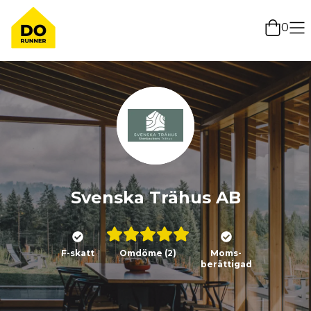
0
Svenska Trähus AB
F-skatt
Omdöme
(2)
Moms-
berättigad