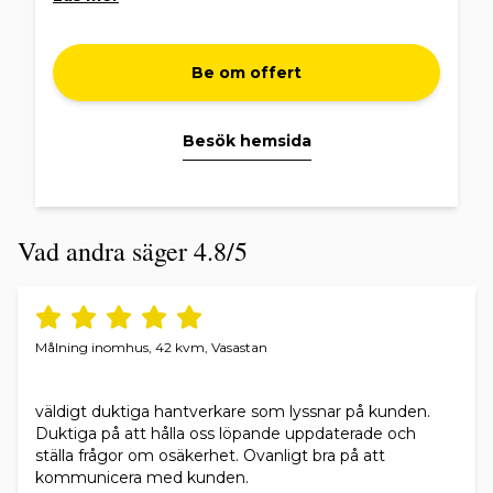
som kök och badrum. Samt måleri både invändigt
och utvändigt.
Kontakta oss gärna för en kostnadsfri offert.
Be om offert
Besök hemsida
Vad andra säger 4.8/5
Målning inomhus, 42 kvm, Vasastan
väldigt duktiga hantverkare som lyssnar på kunden.
Duktiga på att hålla oss löpande uppdaterade och
ställa frågor om osäkerhet. Ovanligt bra på att
kommunicera med kunden.