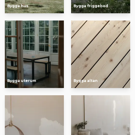
Bygga hus
Bygga friggebod
Bygga uterum
Bygga altan