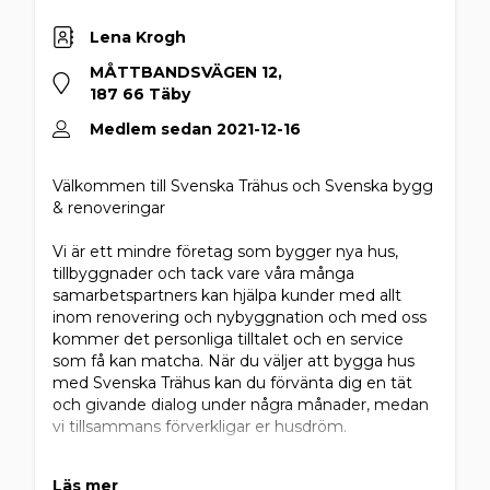
Lena Krogh
MÅTTBANDSVÄGEN 12,
187 66 Täby
Medlem sedan 2021-12-16
Välkommen till Svenska Trähus och Svenska bygg
& renoveringar
Vi är ett mindre företag som bygger nya hus,
tillbyggnader och tack vare våra många
samarbetspartners kan hjälpa kunder med allt
inom renovering och nybyggnation och med oss
kommer det personliga tilltalet och en service
som få kan matcha. När du väljer att bygga hus
med Svenska Trähus kan du förvänta dig en tät
och givande dialog under några månader, medan
vi tillsammans förverkligar er husdröm.
Vi hjälper er även med alla typer av renoveringar
Läs mer