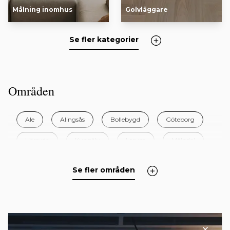
Målning inomhus
Golvläggare
Se fler kategorier
Områden
Ale
Alingsås
Bollebygd
Göteborg
Härryda
Kungälv
Lerum
Mölndal
Partille
Se fler områden