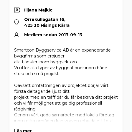
Ilijana Majkic
Orrekullagatan 16,
425 30 Hisings Kärra
Medlem sedan 2017-09-13
Smartcon Byggservice AB är en expanderande
byggfirma som erbjuder
alla tjänster inom byggsektorn.
Vi utför alla typer av byggnationer inom både
stora och små projekt.
Oavsett omfattningen av projektet börjar vårt
första deltagande i just ditt
projekt med en träff där du får beskriva ditt projekt
och vi får möjlighet att ge dig professionell
rådgivning.
Genom vårt goda samarbete med lokala företag
inom olika områden kan vi även erbjuda ett totalt
åtagande inom våra projekt vilket innebär att vi
Läs mer