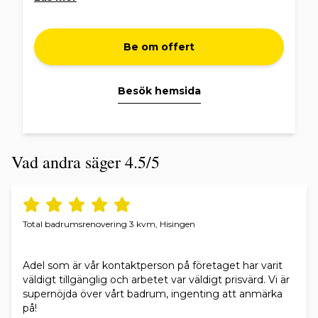
erbjuder samordning för hela projektet genom
oss.
Du som kund undviker därmed problem med att
samordna allt från att kontakta och hitta rätt
Be om offert
företag till rätt skede i ditt projekt eller ansvara för
olika materialinköp.
Besök hemsida
Oavsett om du ska renovera eller bygga nytt ska
Du med förtroende kunna vända dig till Smartcon
Byggservice AB!
Vad andra säger 4.5/5
Total badrumsrenovering 3 kvm, Hisingen
Adel som är vår kontaktperson på företaget har varit
väldigt tillgänglig och arbetet var väldigt prisvärd. Vi är
supernöjda över vårt badrum, ingenting att anmärka
på!