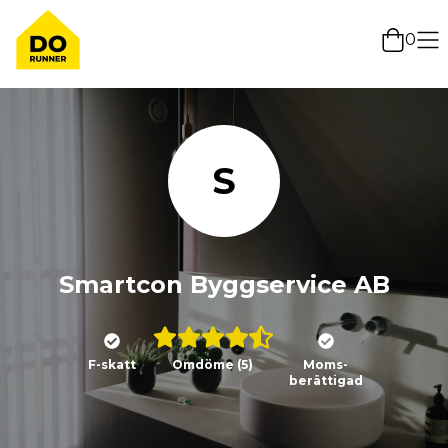
0
S
Smartcon Byggservice AB
F-skatt
Omdöme
(5)
Moms-
berättigad