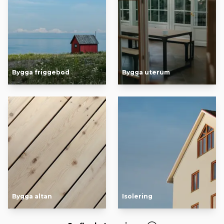
Bygga friggebod
Bygga uterum
Bygga altan
Isolering