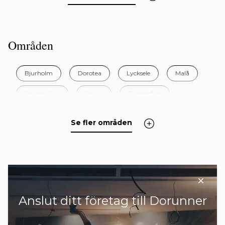
Områden
Bjurholm
Dorotea
Lycksele
Malå
Nordmaling
Norsjö
Robertsfors
Skellefteå
Sorsele
Storuman
Umeå
Se fler områden
Vilhelmina
Vindeln
Vännäs
Åsele
Anslut ditt företag till Dorunner