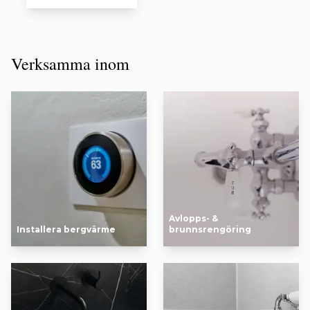
Verksamma inom
Avlopps- &
Installera bergvärme
brunnsrengöring