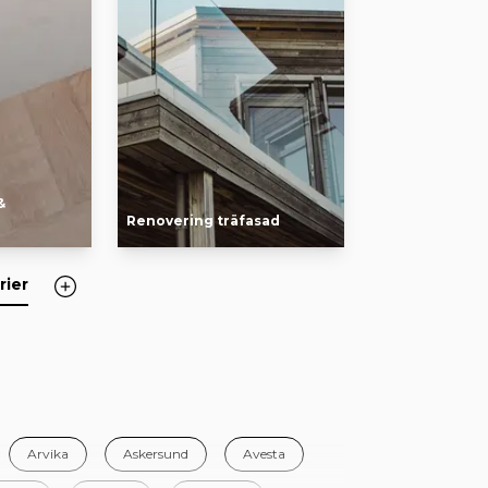
&
Renovering träfasad
rier
Arvika
Askersund
Avesta