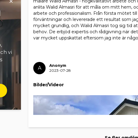
målare Walid Almasri - högkvalitativt arbete och 
anlita Walid Almasri för att måla om mitt hem, o
l
arbete och professionalism. Från första mötet till
förväntningar och levererade ett resultat som jag
mycket grundlig, och Walid Almasri tog sig tid a
behov. De erbjöd expertis och rådgivning när det 
var mycket uppskattat eftersom jag inte är någ
,
ch vi
s
Anonym
A
2023-07-28
Bilder/Videor
Se fler omdö