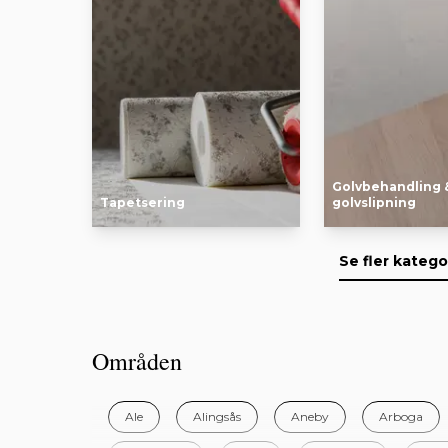
Golvbehandling 
Tapetsering
golvslipning
Se fler katego
Områden
Ale
Alingsås
Aneby
Arboga