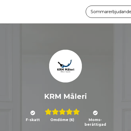
Sommarerbjudande -
KRM Måleri
F-skatt
Omdöme
(6)
Moms-
berättigad