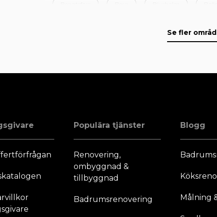
Bengtsfors
Berg
Bjurholm
Boll
Borås
Boxholm
Bräcke
Dals-Ed
Se fler områ
Eksjö
+ 165 områden
gsgivare
Populära tjänster
Blogg
fertförfrågan
Renovering,
Badrums
ombyggnad &
skatalogen
Köksreno
tillbyggnad
villkor
Målning &
Badrumsrenovering
sgivare