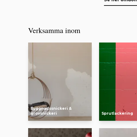
Verksamma inom
Byggnadssnickeri &
grovsnickeri
Sprutlackering