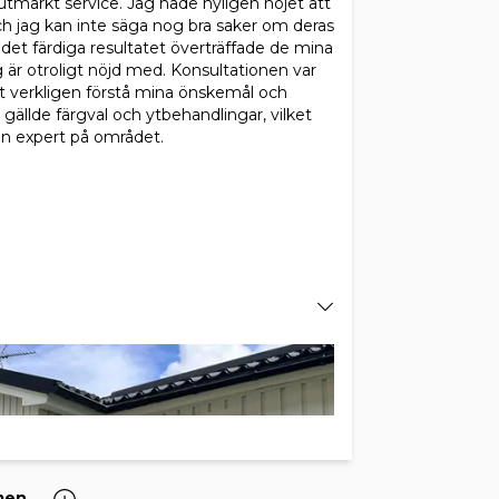
utmärkt service. Jag hade nyligen nöjet att
ch jag kan inte säga nog bra saker om deras
 det färdiga resultatet överträffade de mina
 är otroligt nöjd med. Konsultationen var
tt verkligen förstå mina önskemål och
gällde färgval och ytbehandlingar, vilket
on expert på området.
men