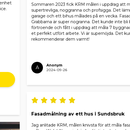
renhet
Sommaren 2023 fick KRM måleri i uppdrag att mål
ice.
supertrevliga, noggranna och profsigga. Det lämn
garage och ett bihus målades på en vecka. Fasad
Grabbarna är super nogranna. Det kunde inte bli b
förtroende och fått i uppdrag att måla 7 byggnad
et perfekt utfört arbete. Vi är supernöjda. Det kun
rekommenderar dem varmt!
Anonym
A
2024-09-26
Fasadmålning av ett hus i Sundsbruk
Jag anlitade KRM, måleri knivsta för att måla fasa