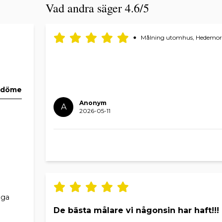
Vad andra säger 4.6/5
Målning utomhus, Hedemo
mdöme
Anonym
A
2026-05-11
iga
De bästa målare vi någonsin har haft!!!