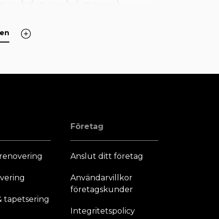
ebygd
Bollnäs
Borlänge
Degerfors
Dorotea
Eda
den
Företag
renovering
Anslut ditt företag
vering
Användarvillkor
företagskunder
 tapetsering
Integritetspolicy