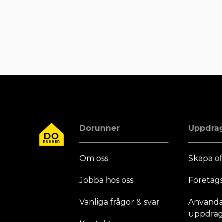
Dorunner
Uppdra
DO
RUNNER
Om oss
Skapa of
Jobba hos oss
Företag
Vanliga frågor & svar
Användar
uppdrag