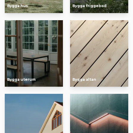
Bygga hus
Bygga friggebod
Bygga uterum
Bygga altan