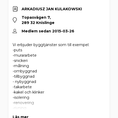
ARKADIUSZ JAN KULAKOWSKI
Topasvägen 7,
289 32 Knislinge
Medlem sedan 2015-03-26
Vi erbjuder byggtjänster som till exempel:
-puts
-murararbete
-snickeri
-målning
-ombyggnad
-tillbyggnad
- nybyggnad
-takarbete
-kakel och klinker
-isolering
-renovering
-rivning
-kök
Läs mer