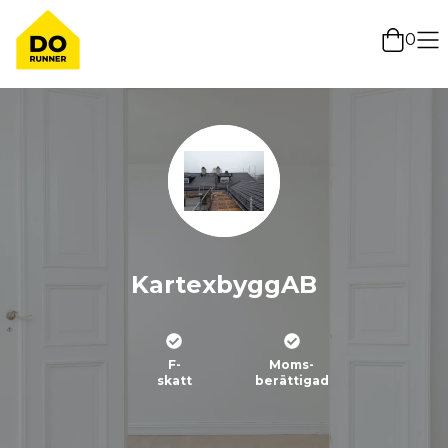
0
KartexbyggAB
F-
Moms-
skatt
berättigad