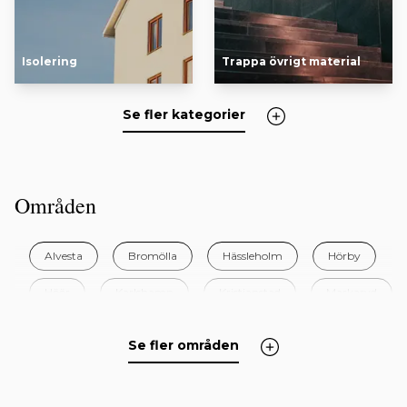
Isolering
Trappa övrigt material
Se fler kategorier
Områden
Alvesta
Bromölla
Hässleholm
Hörby
Höör
Karlshamn
Kristianstad
Markaryd
Olofström
Osby
Ronneby
Sölvesborg
Se fler områden
Tingsryd
Tomelilla
Älmhult
Örkelljunga
Östra Göinge