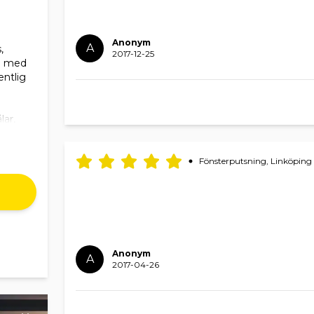
Anonym
A
,
2017-12-25
ce med
entlig
lar,
 alla
e,
Fönsterputsning, Linköping
nköping,
idaberg,
h
Anonym
A
jda
2017-04-26
 på våra
h