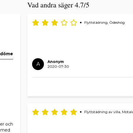
Vad andra säger 4.7/5
Flyttstädning, Ödeshög
mdöme
Anonym
A
2020-07-30
Flyttstädning av villa, Motal
ner och
er med