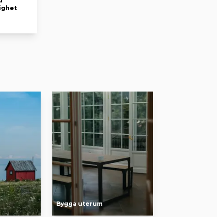
d
ighet
Bygga uterum