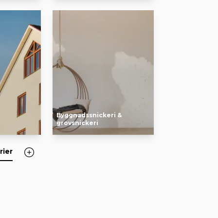
Byggnadssnickeri &
grovsnickeri
rier