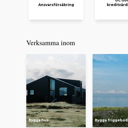
UC Go
Ansvarsförsäkring
kreditvärd
Verksamma inom
Bygga hus
Bygga friggebod