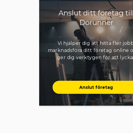
verktygen för ett väl utfört jobb!
Anslut ditt företag til
Vårt motto är : "Bra jobb i tid och till rätt pris
NÖJDA KUNDER."
Dorunner
Vi hjälper dig att hitta fler jobb
marknadsföra ditt företag online o
ger dig verktygen för att lycka
Anslut företag