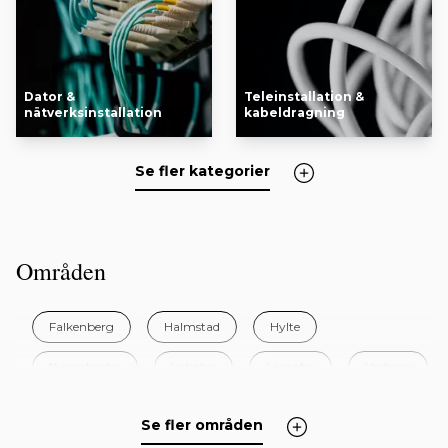
Dator &
Teleinstallation &
nätverksinstallation
kabeldragning
Se fler kategorier
Områden
Falkenberg
Halmstad
Hylte
Kungsbacka
Laholm
Ljungby
Varberg
Se fler områden