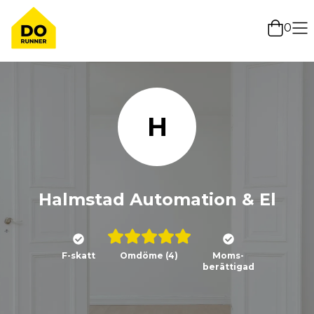
0
H
Halmstad Automation & El
F-skatt
Omdöme
(4)
Moms-
berättigad