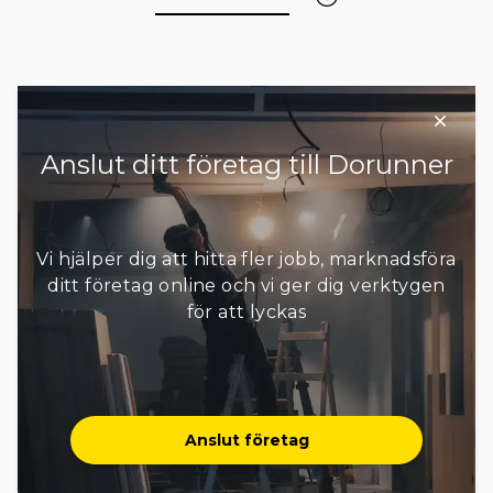
Finspång
Färgelanda
Gislaved
Gnosjö
Grästorp
Gullspång
Göteborg
Götene
Habo
+ 61 områden
Anslut ditt företag till Dorunner
Vi hjälper dig att hitta fler jobb, marknadsföra
ditt företag online och vi ger dig verktygen
för att lyckas
Anslut företag