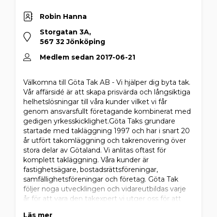
Robin Hanna
Storgatan 3A,
567 32 Jönköping
Medlem sedan 2017-06-21
Välkomna till Göta Tak AB - Vi hjälper dig byta tak.
Vår affärsidé är att skapa prisvärda och långsiktiga
helhetslösningar till våra kunder vilket vi får
genom ansvarsfullt företagande kombinerat med
gedigen yrkesskicklighet.Göta Taks grundare
startade med takläggning 1997 och har i snart 20
år utfört takomläggning och takrenovering över
stora delar av Götaland. Vi anlitas oftast för
komplett takläggning. Våra kunder är
fastighetsägare, bostadsrättsföreningar,
samfällighetsföreningar och företag. Göta Tak
följer noga utvecklingen och vidareutbildas varje
år för att vara den takexpert vi utger oss för att
vara. Vi utför takarbete inom tegeltak,
Läs mer