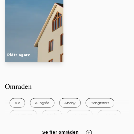
Plåtslagare
Områden
Ale
Alingsås
Aneby
Bengtsfors
Bollebygd
Borås
Boxholm
Dals-Ed
Eksjö
Essunga
Falkenberg
Falköping
Se fler områden