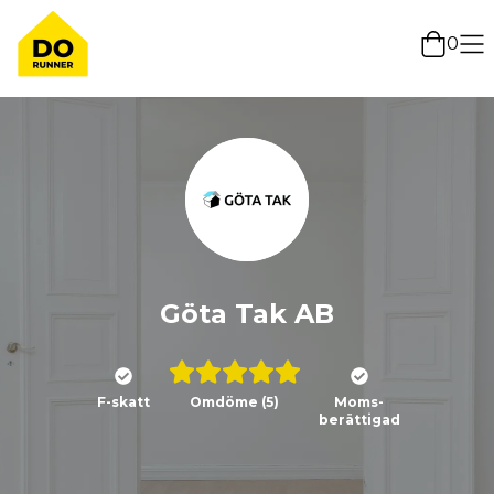
0
Göta Tak AB
F-skatt
Omdöme
(5)
Moms-
berättigad