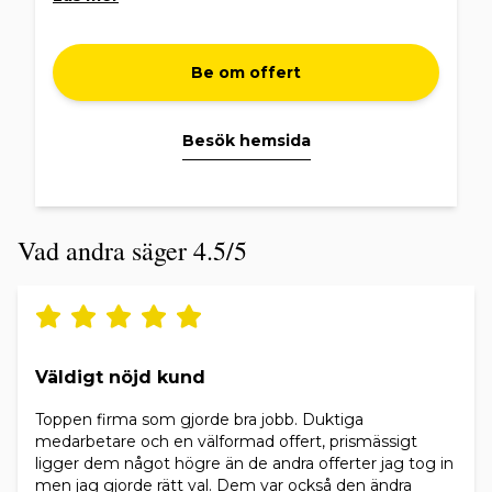
betongpannor och plåttak. Alla takläggare är
diplomerade och proffs på att byta
tak.TOTALANSVAR MED FINANSIELLA
MUSKLER.Anlitar du oss på Göta Tak för ditt
Be om offert
takbyte kan du känna dig trygg med ditt val av
takläggare. Dessutom är alla projekt försäkrade
upp till 10 miljoner. HUR VILL DU HA DITT TAK?
Besök hemsida
Dela med dig av dina idéer och träffa någon av
våra takexperter. Tillsammans tar ni fram ett
kostnadsförslag som passar just ditt tak. Ser fram
emot just ert projekt.
Vad andra säger 4.5/5
Väldigt nöjd kund
Toppen firma som gjorde bra jobb. Duktiga
medarbetare och en välformad offert, prismässigt
ligger dem något högre än de andra offerter jag tog in
men jag gjorde rätt val. Dem var också den ändra