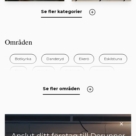
Se fler kategorier
Områden
Botkyrka
Danderyd
Ekerö
Eskilstuna
Flen
Gnesta
Gotland
Haninge
Huddinge
Järfälla
Katrineholm
Lidingö
Se fler områden
Nacka
Norrtälje
Nykvarn
Nyköping
Nynäshamn
Oxelösund
Salem
Sigtuna
Sollentuna
+ 16 områden
Anslut ditt företag till Dorunner