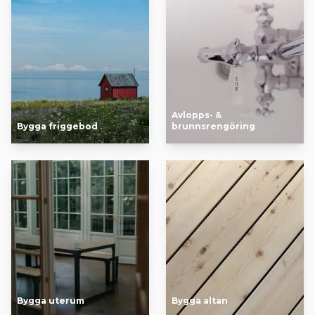
Avlopps- &
Bygga friggebod
brunnsrengöring
Bygga uterum
Bygga altan