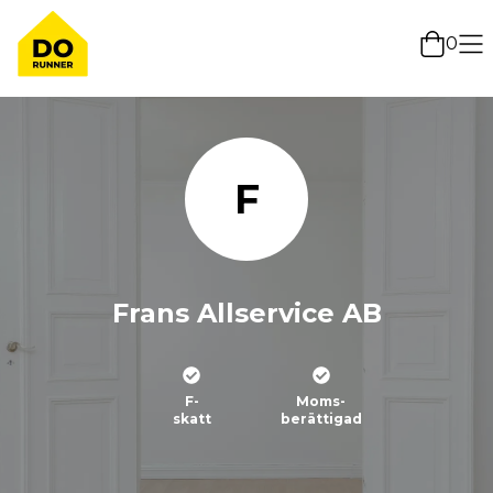
0
F
Frans Allservice AB
F-
Moms-
skatt
berättigad