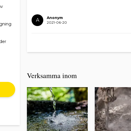
av
Anonym
A
2021-06-20
ggning
nder
Verksamma inom