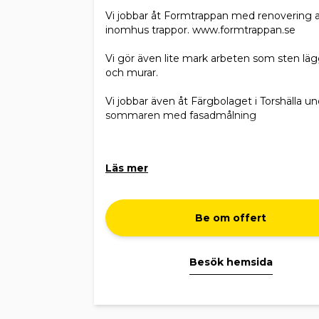
Vi jobbar åt Formtrappan med renovering 
inomhus trappor. www.formtrappan.se
Vi gör även lite mark arbeten som sten lä
och murar.
Vi jobbar även åt Färgbolaget i Torshälla u
sommaren med fasadmålning
Läs mer
Be om offert
Besök hemsida