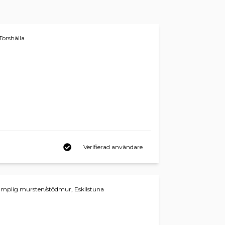
Torshälla
Verifierad användare
lämplig mursten/stödmur, Eskilstuna