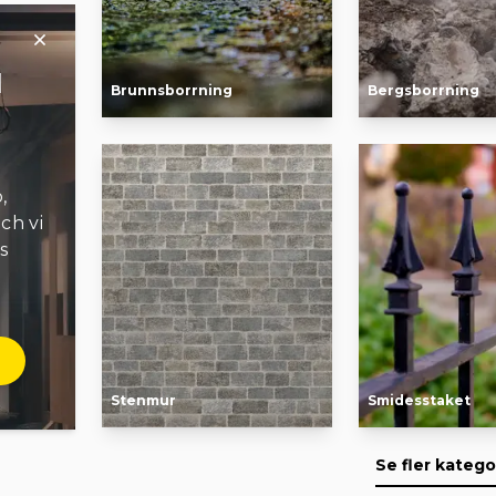
l
Brunnsborrning
Bergsborrning
,
ch vi
s
Stenmur
Smidesstaket
Se fler katego