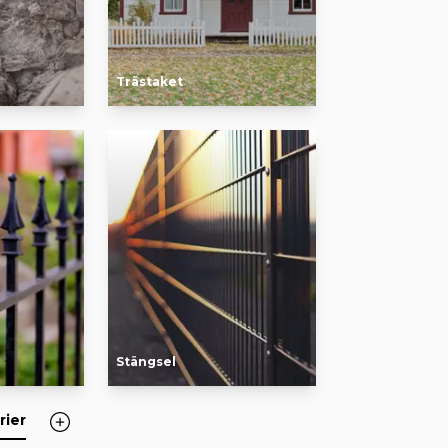
Trästaket
Stängsel
rier