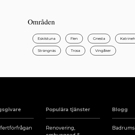
Områden
Eskilstuna
Flen
Gnesta
Katrine
Strängnäs
Trosa
Vingåker
gsgivare
Populära tjänster
Blogg
fertförfrågan
Renovering,
Badrums