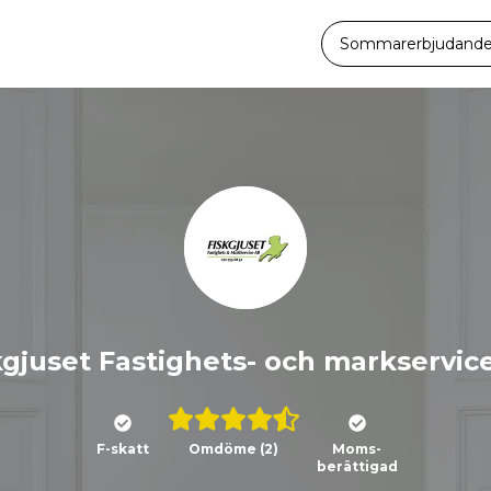
Sommarerbjudande -
kgjuset Fastighets- och markservic
F-skatt
Omdöme
(2)
Moms-
berättigad