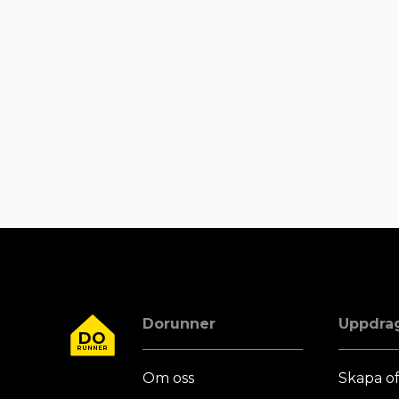
Dorunner
Uppdra
DO
RUNNER
Om oss
Skapa of