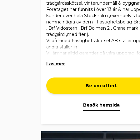
trädgårdsskötsel, vinterunderhåll & byggnat
Företaget har funnits i över 13 år & har up
kunder över hela Stockholm ,exempelvis fö
nämna några av dem ( Fastighetsbolag Br
, Brf Vidöstern , Brf Bolmen 2 , Grana mark
trädgård ,med fler ).
Vi på Fined Fastighetsskötsel AB ställer up
andra ställer in !
Vi lämnar alltid garantier på våra uppdrag, fö
säkra på vad vi sysslar med .
Läs mer
Be om offert
Besök hemsida