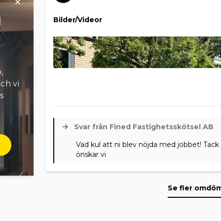
l
Bilder/Videor
,
ch vi
s
Svar från Fined Fastighetsskötsel AB
Vad kul att ni blev nöjda med jobbet! Tac
önskar vi
Se fler omdö