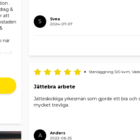
ion .
pdrag &
r att
Svea
S
ostaden
2024-07-07
 &
p när
r vi är
Stenläggning 120 kvm, Väs
Jättebra arbete
Jätteskickliga yrkesmän som gjorde ett bra och
mycket trevliga.
Anders
A
2022-06-25