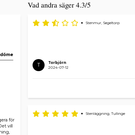
Vad andra säger 4.3/5
Stenmur, Segeltorp
mdöme
Torbjörn
T
2024-07-12
Stenläggning, Tullinge
era för
et vill
ning,