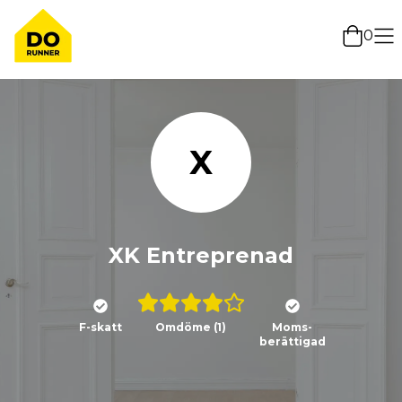
0
X
XK Entreprenad
F-skatt
Omdöme
(1)
Moms-
berättigad