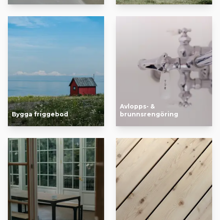
Avlopps- &
Bygga friggebod
brunnsrengöring