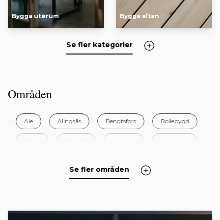
Bygga uterum
Bygga altan
Se fler kategorier
Områden
Ale
Alingsås
Bengtsfors
Bollebygd
Borås
Dals-Ed
Essunga
Falköping
Färgelanda
Grästorp
Gullspång
Se fler områden
Göteborg
Götene
Herrljunga
Hjo
Härryda
Karlsborg
Kungälv
Lerum
Lidköping
Lilla Edet
+ 29 områden