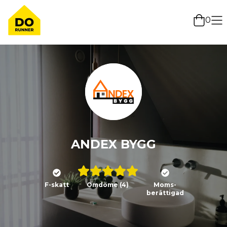
0
ANDEX BYGG
F-skatt
Omdöme
(4)
Moms-
berättigad