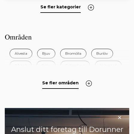
Se fler kategorier
Områden
Alvesta
Bjuv
Bromölla
Burlöv
Båstad
Eslöv
Falkenberg
Halmstad
Helsingborg
Hylte
Hässleholm
Se fler områden
Höganäs
Hörby
Höör
Klippan
Kristianstad
Kungsbacka
Kävlinge
Laholm
Landskrona
Lessebo
+ 27 områden
Anslut ditt företag till Dorunner