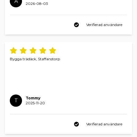
A
2026-08-03
Vi har även egna maskiner, inklusive grävmaskin,
byggnadsställningar och transporter upp till 7 ton,
vilket gör oss flexibla och effektiva i våra projekt.
Verifierad användare
Vi samarbetar med en elektriker, en rörmokare
och transporter upp till 15 ton.
Bygga trädäck, Staffanstorp
Tommy
T
2025-11-20
Verifierad användare