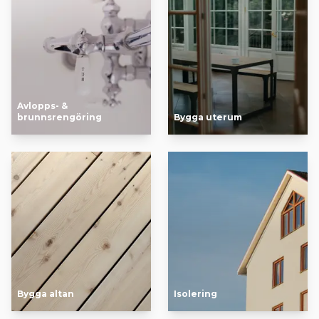
Avlopps- &
brunnsrengöring
Bygga uterum
Bygga altan
Isolering