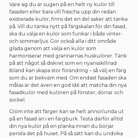
Vare sig du är sugen på en helt ny kulör till
fasaden eller bara vill fräscha upp din redan
existerade kulör, finns det en del saker att tänka
på. Vill du tänka nytt på färgskalan för din fasad,
ska du välja en kulör som funkar i både vinter-
och sommarljus. Gör också alla i ditt område
glada genom att välja en kulör som
harmoniserar med grannarnas huskulörer. Tänk
på att något så diskret som en nyansskillnad
ibland kan skapa stor förändring – så välj en färg
som du är bekväm med. Om endast fasaden ska
målas är det även en god idé att matcha din nya
fasadkulör med kulören på fönster, dörrar och
sockel.
Glöm inte att färger kan se helt annorlunda ut
på en fasad än i en färgburk. Testa därför alltid
din nya kulör på en planka innan du börjar
pensla det på huset. På så sätt kan du undvika