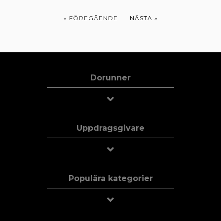
« FÖREGÅENDE
NÄSTA »
Dorunner
Uppdragsgivare
Populära kategorier