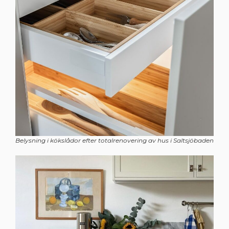
Belysning i kökslådor efter totalrenovering av hus i Saltsjöbaden