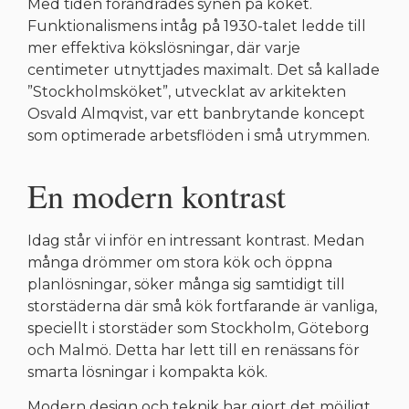
Med tiden förändrades synen på köket.
Funktionalismens intåg på 1930-talet ledde till
mer effektiva kökslösningar, där varje
centimeter utnyttjades maximalt. Det så kallade
”Stockholmsköket”, utvecklat av arkitekten
Osvald Almqvist, var ett banbrytande koncept
som optimerade arbetsflöden i små utrymmen.
En modern kontrast
Idag står vi inför en intressant kontrast. Medan
många drömmer om stora kök och öppna
planlösningar, söker många sig samtidigt till
storstäderna där små kök fortfarande är vanliga,
speciellt i storstäder som Stockholm, Göteborg
och Malmö. Detta har lett till en renässans för
smarta lösningar i kompakta kök.
Modern design och teknik har gjort det möjligt