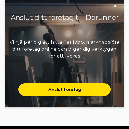
Perstorp
Simrishamn
Sjöbo
+ 13 områden
Anslut ditt företag till Dorunner
Vi hjälper dig att hitta fler jobb, marknadsföra
ditt företag online och vi ger dig verktygen
för att lyckas
Anslut företag