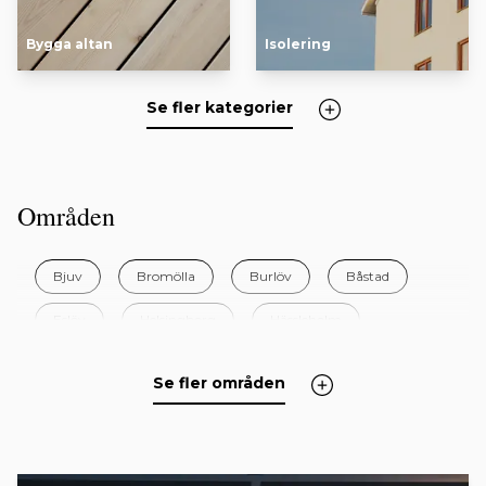
Bygga altan
Isolering
Se fler kategorier
Områden
Bjuv
Bromölla
Burlöv
Båstad
Eslöv
Helsingborg
Hässleholm
Höganäs
Hörby
Höör
Klippan
Se fler områden
Kristianstad
Kävlinge
Landskrona
Lomma
Lund
Malmö
Osby