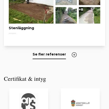
+8
Stenläggning
..........
Se fler referenser
Certifikat & intyg