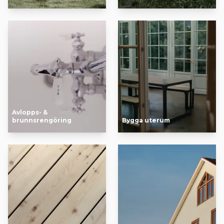
Avlopps- &
brunnsrengöring
Bygga uterum