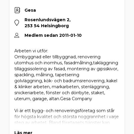
Gesa
Rosenlundsvägen 2,
253 54 Helsingborg
Medlem sedan 2011-01-10
Arbeten vi utför:
Ombyggnad eller tillbyggnad, renovering
utomhus och inomhus, fasadmålning,takläggning
tilläggsisolering av fasad, montering av gipsskivor,
spackling, målning, tapetsering
golvläggning, kök- och badrumsrenovering, kakel
& klinker arbeten, markarbeten, stenläggning,
snickeriarbete, fönster och dörrbyte, staket,
uterum, garage, altan.Gesa Company
Vi är ett bygg- och renoveringsföretag som står
för högsta kvalitet och största noggrannhet i varje
steg av arbetet. Bland företagets tjänster kan
nämnas:
Läs mer