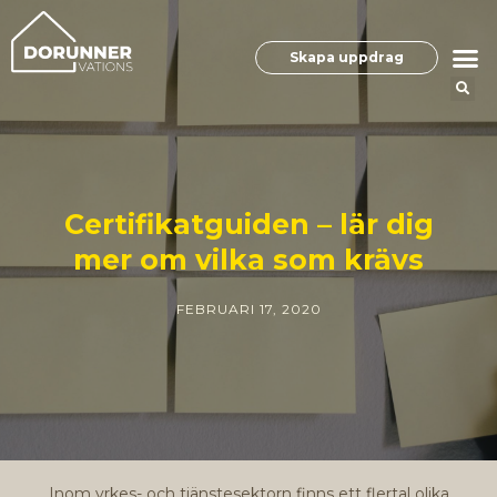
Skapa uppdrag
Certifikatguiden – lär dig
mer om vilka som krävs
FEBRUARI 17, 2020
Inom yrkes- och tjänstesektorn finns ett flertal olika