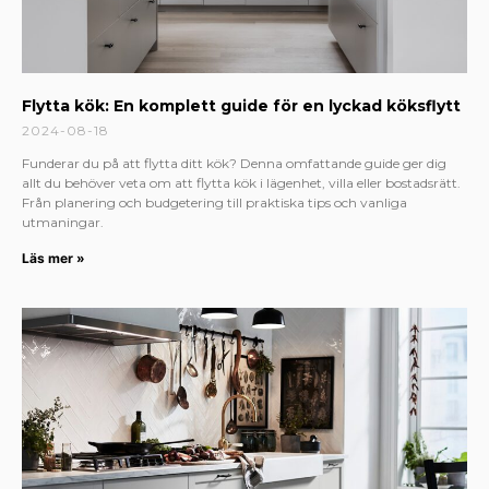
Flytta kök: En komplett guide för en lyckad köksflytt
2024-08-18
Funderar du på att flytta ditt kök? Denna omfattande guide ger dig
allt du behöver veta om att flytta kök i lägenhet, villa eller bostadsrätt.
Från planering och budgetering till praktiska tips och vanliga
utmaningar.
Läs mer »