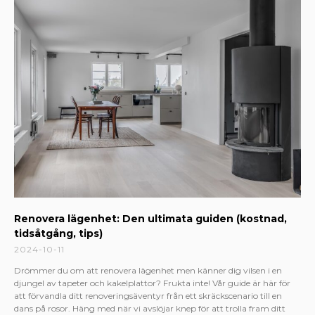
Renovera lägenhet: Den ultimata guiden (kostnad,
tidsåtgång, tips)
2024-10-11
Drömmer du om att renovera lägenhet men känner dig vilsen i en
djungel av tapeter och kakelplattor? Frukta inte! Vår guide är här för
att förvandla ditt renoveringsäventyr från ett skräckscenario till en
dans på rosor. Häng med när vi avslöjar knep för att trolla fram ditt