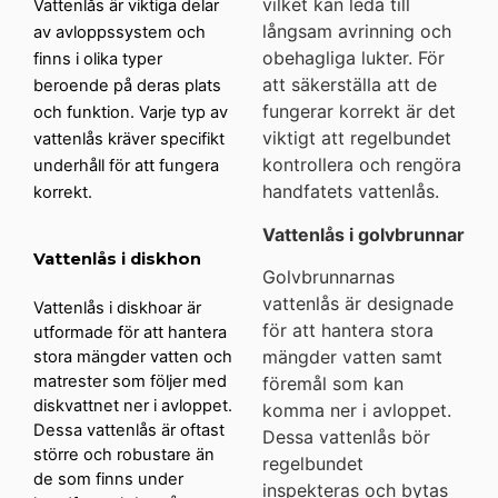
vilket kan leda till
Vattenlås är viktiga delar
långsam avrinning och
av avloppssystem och
obehagliga lukter. För
finns i olika typer
att säkerställa att de
beroende på deras plats
fungerar korrekt är det
och funktion. Varje typ av
viktigt att regelbundet
vattenlås kräver specifikt
kontrollera och rengöra
underhåll för att fungera
handfatets vattenlås.
korrekt.
Vattenlås i golvbrunnar
Vattenlås i diskhon
Golvbrunnarnas
vattenlås är designade
Vattenlås i diskhoar är
för att hantera stora
utformade för att hantera
mängder vatten samt
stora mängder vatten och
matrester som följer med
föremål som kan
diskvattnet ner i avloppet.
komma ner i avloppet.
Dessa vattenlås är oftast
Dessa vattenlås bör
större och robustare än
regelbundet
de som finns under
inspekteras och bytas