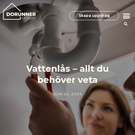
Skapa uppdrag
Vattenlås – allt du
behöver veta
JUNI 24, 2024