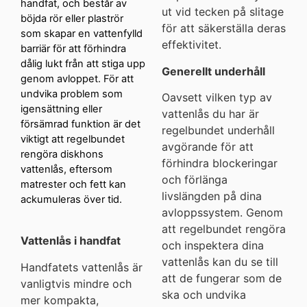
handfat, och består av
ut vid tecken på slitage
böjda rör eller plaströr
för att säkerställa deras
som skapar en vattenfylld
effektivitet.
barriär för att förhindra
dålig lukt från att stiga upp
Generellt underhåll
genom avloppet. För att
undvika problem som
Oavsett vilken typ av
igensättning eller
vattenlås du har är
försämrad funktion är det
regelbundet underhåll
viktigt att regelbundet
avgörande för att
rengöra diskhons
förhindra blockeringar
vattenlås, eftersom
och förlänga
matrester och fett kan
livslängden på dina
ackumuleras över tid.
avloppssystem. Genom
att regelbundet rengöra
Vattenlås i handfat
och inspektera dina
vattenlås kan du se till
Handfatets vattenlås är
att de fungerar som de
vanligtvis mindre och
ska och undvika
mer kompakta,