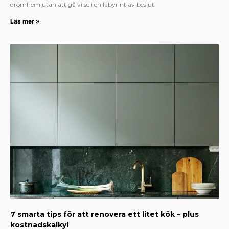
drömhem utan att gå vilse i en labyrint av beslut.
Läs mer »
7 smarta tips för att renovera ett litet kök – plus
kostnadskalkyl