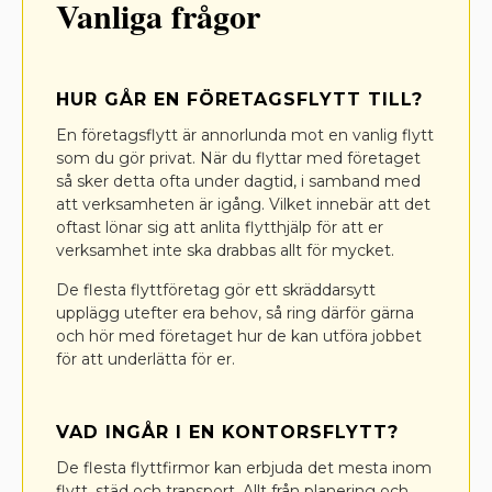
Vanliga frågor
HUR GÅR EN FÖRETAGSFLYTT TILL?
En företagsflytt är annorlunda mot en vanlig flytt
som du gör privat. När du flyttar med företaget
så sker detta ofta under dagtid, i samband med
att verksamheten är igång. Vilket innebär att det
oftast lönar sig att anlita flytthjälp för att er
verksamhet inte ska drabbas allt för mycket.
De flesta flyttföretag gör ett skräddarsytt
upplägg utefter era behov, så ring därför gärna
och hör med företaget hur de kan utföra jobbet
för att underlätta för er.
VAD INGÅR I EN KONTORSFLYTT?
De flesta flyttfirmor kan erbjuda det mesta inom
flytt, städ och transport. Allt från planering och