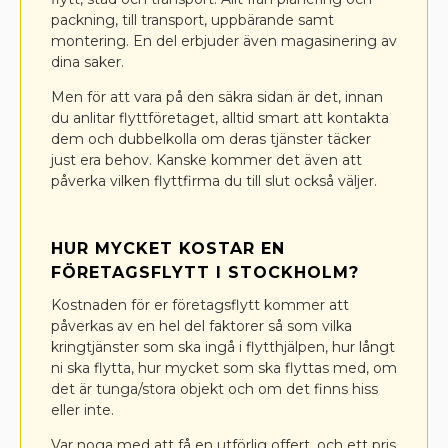
packning, till transport, uppbärande samt
montering. En del erbjuder även magasinering av
dina saker.
Men för att vara på den säkra sidan är det, innan
du anlitar flyttföretaget, alltid smart att kontakta
dem och dubbelkolla om deras tjänster täcker
just era behov. Kanske kommer det även att
påverka vilken flyttfirma du till slut också väljer.
HUR MYCKET KOSTAR EN
FÖRETAGSFLYTT I STOCKHOLM?
Kostnaden för er företagsflytt kommer att
påverkas av en hel del faktorer så som vilka
kringtjänster som ska ingå i flytthjälpen, hur långt
ni ska flytta, hur mycket som ska flyttas med, om
det är tunga/stora objekt och om det finns hiss
eller inte.
Var noga med att få en utförlig offert, och ett pris