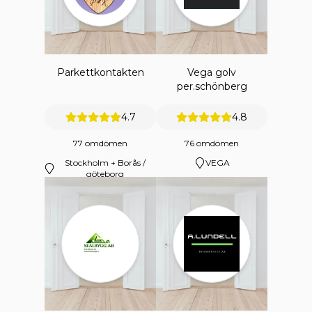
Parkettkontakten
Vega golv
per.schönberg
4.7
4.8
77 omdömen
76 omdömen
Stockholm + Borås /
VEGA
göteborg