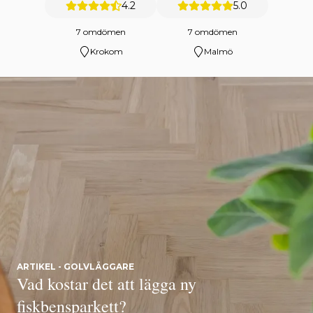
4.2
5.0
7 omdömen
7 omdömen
Krokom
Malmö
ARTIKEL - GOLVLÄGGARE
Vad kostar det att lägga ny
fiskbensparkett?