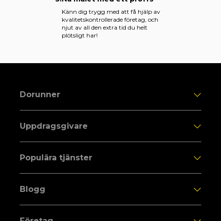
Känn dig trygg med att få hjälp av
kvalitetskontrollerade företag, och
njut av all den extra tid du helt
plötsligt har!
Dorunner
Uppdragsgivare
Populära tjänster
Blogg
Företag