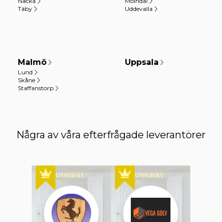
Nacka
Mölndal
Täby
Uddevalla
Malmö
Uppsala
Lund
Skåne
Staffanstorp
Några av våra efterfrågade leverantörer
Utmärkt
Utmärkt