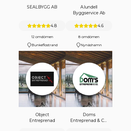
SEALBYGG AB
A.lundell
Byggservice Ab
4.8
4.6
12 omdömen
8 omdömen
Bunkeflostrand
Nynäshamn
Object
Doms
Entreprenad
Entreprenad & Co.
Ab